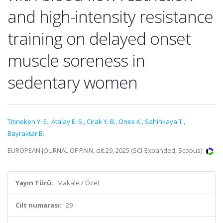
and high-intensity resistance
training on delayed onset
muscle soreness in
sedentary women
Titineken Y. E.
,
Atalay E. S.
,
Cirak Y. B.
,
Ones K.
,
Sahinkaya T.
,
Bayraktar B.
EUROPEAN JOURNAL OF PAIN, cilt.29, 2025 (SCI-Expanded, Scopus)
Yayın Türü:
Makale / Özet
Cilt numarası:
29