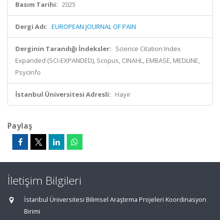
Basım Tarihi:
2025
Dergi Adı:
EUROPEAN JOURNAL OF PAIN
Derginin Tarandığı İndeksler:
Science Citation Index
Expanded (SCI-EXPANDED), Scopus, CINAHL, EMBASE, MEDLINE,
Psycinfo
İstanbul Üniversitesi Adresli:
Hayır
Paylaş
İletişim Bilgileri
İstanbul Üniversitesi Bilimsel Araştırma Projeleri Koordinasyon
Birimi