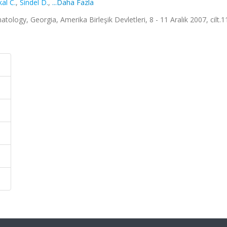
al C.
,
Sindel D.
,
...Daha Fazla
logy, Georgia, Amerika Birleşik Devletleri, 8 - 11 Aralık 2007, cilt.1