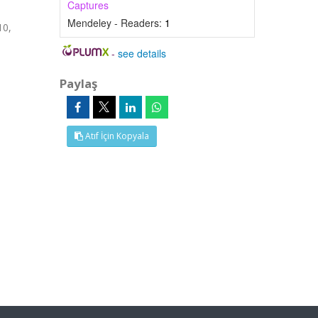
Captures
Mendeley - Readers:
1
10,
-
see details
Paylaş
Atıf İçin Kopyala