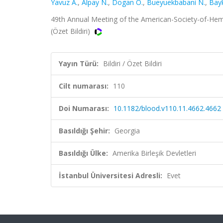
Yavuz A.
,
Alpay N.
,
Dogan O.
,
Bueyuekbabani N.
,
Bayk
49th Annual Meeting of the American-Society-of-Hemato
(Özet Bildiri)
Yayın Türü:
Bildiri / Özet Bildiri
Cilt numarası:
110
Doi Numarası:
10.1182/blood.v110.11.4662.4662
Basıldığı Şehir:
Georgia
Basıldığı Ülke:
Amerika Birleşik Devletleri
İstanbul Üniversitesi Adresli:
Evet