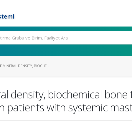
stemi
 MINERAL DENSITY, BIOCHE...
ral density, biochemical bone
in patients with systemic mast