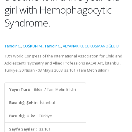
girl with Hemophagocytic
Syndrome.
Tanıdır C.
,
COŞKUN M.
,
Tanıdır C.
,
ALYANAK KÜÇÜKOSMANOĞLU B.
18th World Congress of the International Association for Child and
Adolescent Psychiatry and Allied Professions (IACAPAP), İstanbul,
Türkiye, 30 Nisan - 03 Mayıs 2008, ss.161, (Tam Metin Bildiri)
Yayın Türü:
Bildiri / Tam Metin Bildiri
Basıldığı Şehir:
İstanbul
Basıldığı Ülke:
Türkiye
Sayfa Sayıları:
ss.161