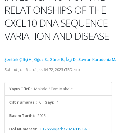
RELATIONSHIPS OF THE
CXCL10 DNA SEQUENCE
VARIATION AND DISEASE
Şentürk Çiftçi H.
,
Oğuz S.
,
Gürer E.
,
İzgi D.
,
Savran Karadeniz M.
Sabiad , cilt.6, sa.1, ss.64-72, 2023 (TRDizin)
Yayın Türü:
Makale / Tam Makale
Cilt numarası:
6
Sayı:
1
Basım Tarihi:
2023
Doi Numarası:
10.26650/jarhs2023-1193923