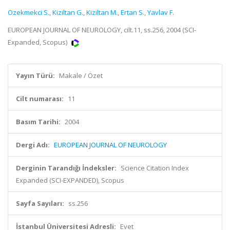
Ozekmekci S.
,
Kiziltan G.
,
Kiziltan M.
,
Ertan S.
,
Yavlav F.
EUROPEAN JOURNAL OF NEUROLOGY, cilt.11, ss.256, 2004 (SCI-
Expanded, Scopus)
Yayın Türü:
Makale / Özet
Cilt numarası:
11
Basım Tarihi:
2004
Dergi Adı:
EUROPEAN JOURNAL OF NEUROLOGY
Derginin Tarandığı İndeksler:
Science Citation Index
Expanded (SCI-EXPANDED), Scopus
Sayfa Sayıları:
ss.256
İstanbul Üniversitesi Adresli:
Evet