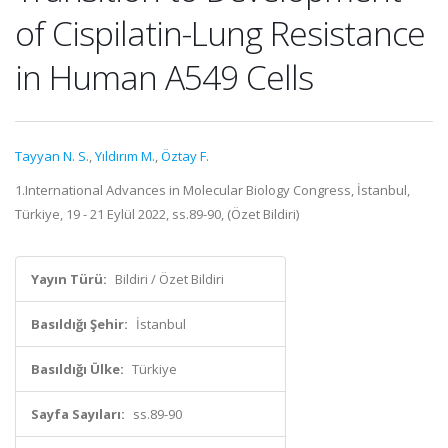
of Cispilatin-Lung Resistance
in Human A549 Cells
Tayyan N. S.
,
Yıldırım M.
,
Öztay F.
1.International Advances in Molecular Biology Congress, İstanbul,
Türkiye, 19 - 21 Eylül 2022, ss.89-90, (Özet Bildiri)
Yayın Türü:
Bildiri / Özet Bildiri
Basıldığı Şehir:
İstanbul
Basıldığı Ülke:
Türkiye
Sayfa Sayıları:
ss.89-90