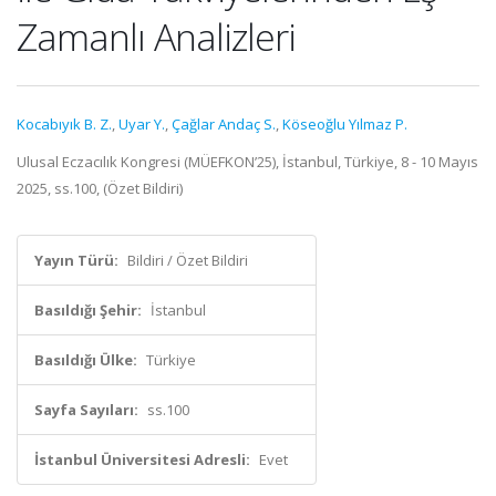
Zamanlı Analizleri
Kocabıyık B. Z.
,
Uyar Y.
,
Çağlar Andaç S.
,
Köseoğlu Yılmaz P.
Ulusal Eczacılık Kongresi (MÜEFKON’25), İstanbul, Türkiye, 8 - 10 Mayıs
2025, ss.100, (Özet Bildiri)
Yayın Türü:
Bildiri / Özet Bildiri
Basıldığı Şehir:
İstanbul
Basıldığı Ülke:
Türkiye
Sayfa Sayıları:
ss.100
İstanbul Üniversitesi Adresli:
Evet