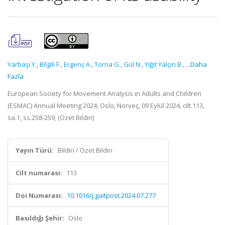
Yarbaşı Y.
,
Bilgili F.
,
Ergenç A.
,
Torna G.
,
Gül N.
,
Yiğit Yalçın B.
,
...Daha
Fazla
European Society for Movement Analysis in Adults and Children
(ESMAC) Annual Meeting 2024, Oslo, Norveç, 09 Eylül 2024, cilt.113,
sa.1, ss.258-259, (Özet Bildiri)
Yayın Türü:
Bildiri / Özet Bildiri
Cilt numarası:
113
Doi Numarası:
10.1016/j.gaitpost.2024.07.277
Basıldığı Şehir:
Oslo