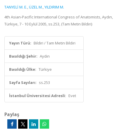
TANYELİ M. E.
,
ÜZEL M.
,
YILDIRIM M.
4th Asian-Pacific International Congress of Anatomists, Aydın,
Türkiye, 7 - 10 Eylül 2005, ss.253, (Tam Metin Bildiri)
Yayın Türü:
Bildiri / Tam Metin Bildiri
Basıldığı Şehir:
Aydın
Basıldığı Ülke:
Türkiye
Sayfa Sayıları:
ss.253
İstanbul Üniversitesi Adresli:
Evet
Paylaş