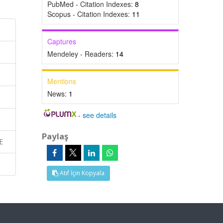
PubMed - Citation Indexes:
8
Scopus - Citation Indexes:
11
Captures
Mendeley - Readers:
14
Mentions
News:
1
-
see details
Paylaş
E
Atıf İçin Kopyala