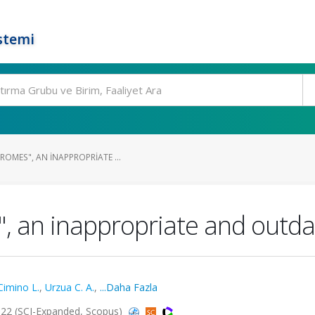
stemi
OMES", AN INAPPROPRIATE ...
", an inappropriate and out
Cimino L.
,
Urzua C. A.
,
...Daha Fazla
22 (SCI-Expanded, Scopus)