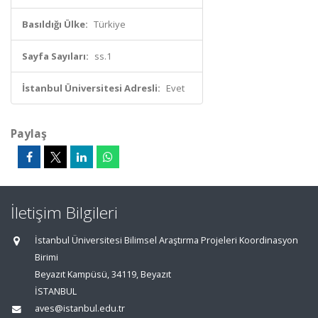
Basıldığı Ülke:
Türkiye
Sayfa Sayıları:
ss.1
İstanbul Üniversitesi Adresli:
Evet
Paylaş
İletişim Bilgileri
İstanbul Üniversitesi Bilimsel Araştırma Projeleri Koordinasyon
Birimi
Beyazıt Kampüsü, 34119, Beyazıt
İSTANBUL
aves@istanbul.edu.tr