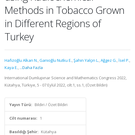
Methods in Tobacco Grown
in Different Regions of
Turkey
Hafızoğlu Alkan N.
,
Ganioğlu Nutku E.
,
Şahin Yalçın L.
,
Ağgez G.
,
İsel P.
,
Kaya E.
,
...Daha Fazla
International Dumlupınar Science and Mathematics Congress 2022,
Kütahya, Türkiye, 5 - 07 Eylül 2022, cilt.1, ss.1, (Özet Bildiri)
Yayın Türü:
Bildiri / Özet Bildiri
Cilt numarası:
1
Basıldığı Şehir:
Kütahya