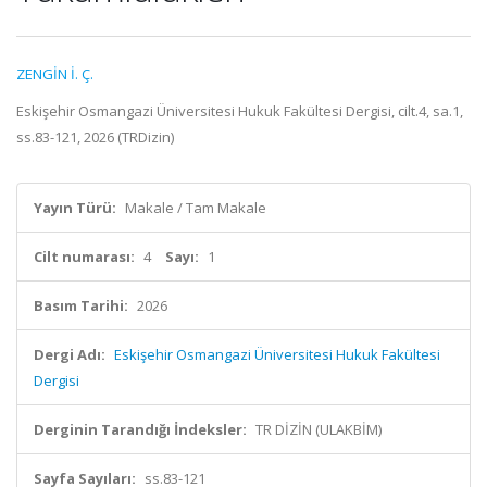
ZENGİN İ. Ç.
Eskişehir Osmangazi Üniversitesi Hukuk Fakültesi Dergisi, cilt.4, sa.1,
ss.83-121, 2026 (TRDizin)
Yayın Türü:
Makale / Tam Makale
Cilt numarası:
4
Sayı:
1
Basım Tarihi:
2026
Dergi Adı:
Eskişehir Osmangazi Üniversitesi Hukuk Fakültesi
Dergisi
Derginin Tarandığı İndeksler:
TR DİZİN (ULAKBİM)
Sayfa Sayıları:
ss.83-121