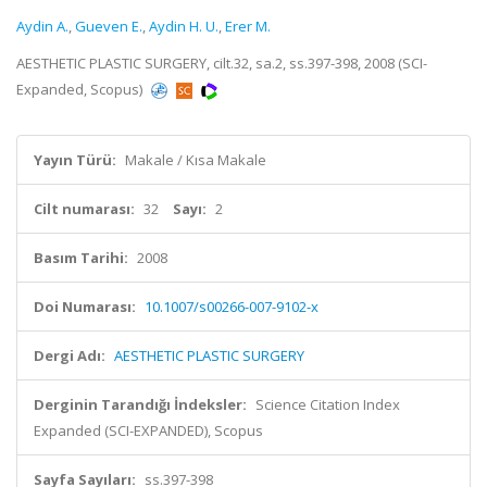
Aydin A.
,
Gueven E.
,
Aydin H. U.
,
Erer M.
AESTHETIC PLASTIC SURGERY, cilt.32, sa.2, ss.397-398, 2008 (SCI-
Expanded, Scopus)
Yayın Türü:
Makale / Kısa Makale
Cilt numarası:
32
Sayı:
2
Basım Tarihi:
2008
Doi Numarası:
10.1007/s00266-007-9102-x
Dergi Adı:
AESTHETIC PLASTIC SURGERY
Derginin Tarandığı İndeksler:
Science Citation Index
Expanded (SCI-EXPANDED), Scopus
Sayfa Sayıları:
ss.397-398