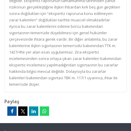
değildir. Ekspertiz raporunun tamamlanma tarihinden yahut
rizikonun gerçekleştiğine ilişkin ihbardan kırk beş gün geçtikten
sonra doğdukları için “ekspertiz raporuna konu edilmeyen
zarar kalemleri” doğdukları tarihte muaccel olmaktadırlar.
Ayrıca bu zarar kalemlerini ödeme borcu bakımından
sigortacının temerrüde düşebilmesi için genel hükümler
çerçevesinde ihtara gerek vardır. Bir diğer anlatımla, bu zarar
kalemlerine ilişkin sigortacının temerrüdü bakımından TTK m.
1427/4’te yer alan esas uygulanmaz. Zira ekspertiz
incelemesinden sonra ortaya çıkan zarar kalemleri bakımından
ekspertiz incelemesi yapılmadığından sigortacının bu zararlar
hakkında bilgisi mevcut değildir. Dolayısıyla bu zararlar
kalemleri bakımından sigortacı TBK m. 117/1 uyarınca, ihtar ile
temerrüde düşer.
Paylaş