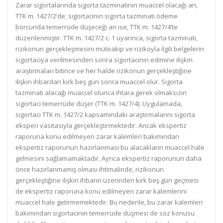
Zarar sigortalarında sigorta tazminatının muaccel olacağı an,
TTK m. 1427/2’de; sigortacının sigorta tazminatı ödeme
borcunda temerrüde düşeceği an ise, TTK m. 1427/4’te
düzenlenmiştir. TTK m. 1427/2 c. 1 uyarınca, sigorta tazminatı,
rizikonun gerçekleşmesini müteakip ve rizikoyla ilgili belgelerin
sigortacıya verilmesinden sonra sigortacının edimine ilişkin
araştırmaları bitince ve her halde rizikonun gerçekleştiğine
ilişkin ihbardan kırk beş gün sonra muaccel olur. Sigorta
tazminatı alacağı muaccel olunca ihtara gerek olmaksızın
sigortacı temerrüde düşer (TTK m. 1427/4). Uygulamada,
sigortacı TTK m. 1427/2 kapsamındaki araştırmalarını sigorta
eksperi vasıtasıyla gerçekleştirmektedir. Ancak ekspertiz
raporuna konu edilmeyen zarar kalemleri bakımından
ekspertiz raporunun hazırlanması bu alacakların muaccel hale
gelmesini sağlamamaktadır. Ayrıca ekspertiz raporunun daha
önce hazırlanmamış olması ihtimalinde, rizikonun
gerçekleştiğine ilişkin ihbarın üzerinden kırk beş gün geçmesi
de ekspertiz raporuna konu edilmeyen zarar kalemlerini
muaccel hale getirmemektedir. Bu nedenle, bu zarar kalemleri
bakımından sigortacının temerrüde düşmesi de söz konusu