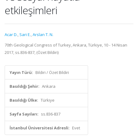
etkileşimleri
Acar D.
,
Sari E.
,
Arslan T. N.
70th Geological Congress of Turkey, Ankara, Türkiye, 10 - 14 Nisan
2017, ss.836-837, (Özet Bildiri)
Yayın Türü:
Bildiri / Özet Bildiri
Basıldığı Şehir:
Ankara
Basıldığı Ülke:
Türkiye
Sayfa Sayıları:
ss.836-837
İstanbul Üniversitesi Adresli:
Evet