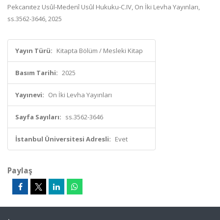
Pekcanıtez Usûl-Medenî Usûl Hukuku-C.IV, On İki Levha Yayınları,
ss.3562-3646, 2025
Yayın Türü:
Kitapta Bölüm / Mesleki Kitap
Basım Tarihi:
2025
Yayınevi:
On İki Levha Yayınları
Sayfa Sayıları:
ss.3562-3646
İstanbul Üniversitesi Adresli:
Evet
Paylaş