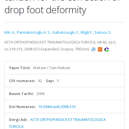
drop foot deformity
Kilic A.
,
Parmaksizoglu A. S.
,
Kabukcuoglu Y.
,
Bilgili F.
,
Sokucu S.
ACTA ORTHOPAEDICA ET TRAUMATOLOGICA TURCICA, cilt.42, sa.5,
ss.310-315, 2008 (SCI-Expanded, Scopus, TRDizin)
Yayın Türü:
Makale / Tam Makale
Cilt numarası:
42
Sayı:
5
Basım Tarihi:
2008
Doi Numarası:
10.3944/aott.2008.310
Dergi Adı:
ACTA ORTHOPAEDICA ET TRAUMATOLOGICA
TURCICA