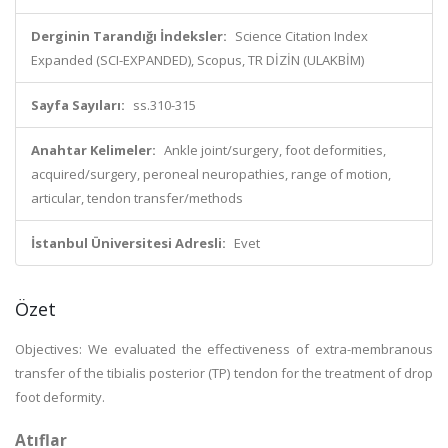
Derginin Tarandığı İndeksler:
Science Citation Index
Expanded (SCI-EXPANDED), Scopus, TR DİZİN (ULAKBİM)
Sayfa Sayıları:
ss.310-315
Anahtar Kelimeler:
Ankle joint/surgery, foot deformities,
acquired/surgery, peroneal neuropathies, range of motion,
articular, tendon transfer/methods
İstanbul Üniversitesi Adresli:
Evet
Özet
Objectives: We evaluated the effectiveness of extra-membranous
transfer of the tibialis posterior (TP) tendon for the treatment of drop
foot deformity.
Atıflar