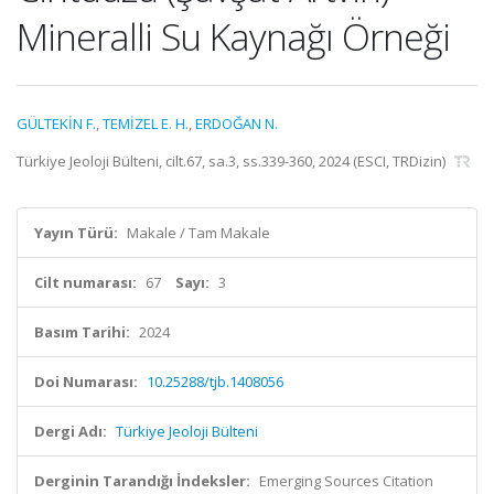
Mineralli Su Kaynağı Örneği
GÜLTEKİN F.
,
TEMİZEL E. H.
,
ERDOĞAN N.
Türkiye Jeoloji Bülteni, cilt.67, sa.3, ss.339-360, 2024 (ESCI, TRDizin)
Yayın Türü:
Makale / Tam Makale
Cilt numarası:
67
Sayı:
3
Basım Tarihi:
2024
Doi Numarası:
10.25288/tjb.1408056
Dergi Adı:
Türkiye Jeoloji Bülteni
Derginin Tarandığı İndeksler:
Emerging Sources Citation