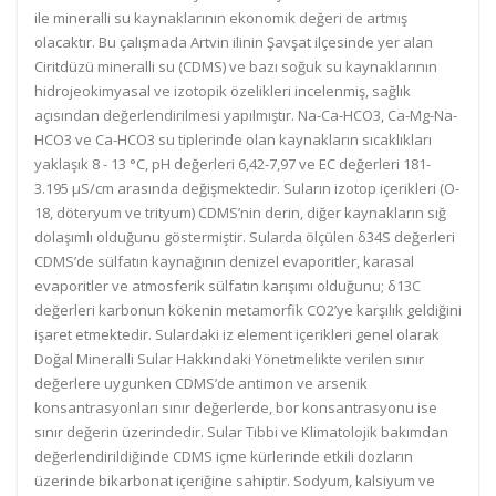
ile mineralli su kaynaklarının ekonomik değeri de artmış
olacaktır. Bu çalışmada Artvin ilinin Şavşat ilçesinde yer alan
Ciritdüzü mineralli su (CDMS) ve bazı soğuk su kaynaklarının
hidrojeokimyasal ve izotopik özelikleri incelenmiş, sağlık
açısından değerlendirilmesi yapılmıştır. Na-Ca-HCO3, Ca-Mg-Na-
HCO3 ve Ca-HCO3 su tiplerinde olan kaynakların sıcaklıkları
yaklaşık 8 - 13 °C, pH değerleri 6,42-7,97 ve EC değerleri 181-
3.195 µS/cm arasında değişmektedir. Suların izotop içerikleri (O-
18, döteryum ve trityum) CDMS’nin derin, diğer kaynakların sığ
dolaşımlı olduğunu göstermiştir. Sularda ölçülen δ34S değerleri
CDMS’de sülfatın kaynağının denizel evaporitler, karasal
evaporitler ve atmosferik sülfatın karışımı olduğunu; δ13C
değerleri karbonun kökenin metamorfik CO2’ye karşılık geldiğini
işaret etmektedir. Sulardaki iz element içerikleri genel olarak
Doğal Mineralli Sular Hakkındaki Yönetmelikte verilen sınır
değerlere uygunken CDMS’de antimon ve arsenik
konsantrasyonları sınır değerlerde, bor konsantrasyonu ise
sınır değerin üzerindedir. Sular Tıbbi ve Klimatolojik bakımdan
değerlendirildiğinde CDMS içme kürlerinde etkili dozların
üzerinde bikarbonat içeriğine sahiptir. Sodyum, kalsiyum ve