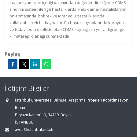
magnezyum iyon içeriği bakımından değerlendirildiğinde CDMS
sindirim sistemi ile ilgili hastalıklarda, kalp damar hastalıklarının
önlenmesinde, böbrek ve idrar yolu hastalıklarında
kullanılabilecek bir kaynaktır. Bu hastalık gruplarında koruyucu
ve tedavi edici özellikte olan CDMS kaynağının yer aldığı bölge
klimaterapi olanağı sunmaktadır.
Paylaş
İletişim Bilgileri
İstanbul Üniversitesi Bilimsel Araştırma Projeleri Koordinasyon
Birimi
Beyazıt Kampüsü, 34119, Beyazıt
İSTANBUL
aves@istanbul.edu.tr