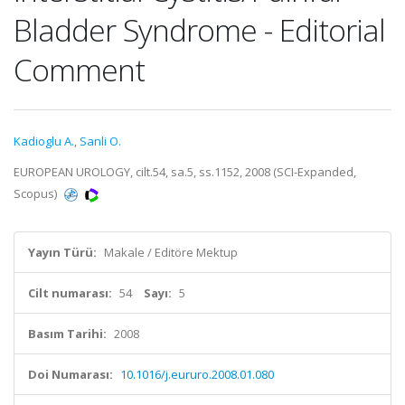
Bladder Syndrome - Editorial
Comment
Kadioglu A.
,
Sanli O.
EUROPEAN UROLOGY, cilt.54, sa.5, ss.1152, 2008 (SCI-Expanded,
Scopus)
Yayın Türü:
Makale / Editöre Mektup
Cilt numarası:
54
Sayı:
5
Basım Tarihi:
2008
Doi Numarası:
10.1016/j.eururo.2008.01.080