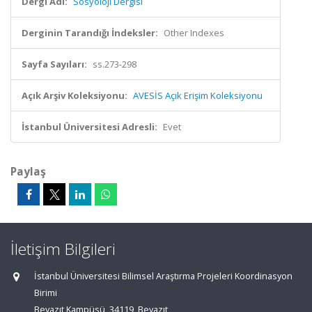
Dergi Adı:
Sosyoloji Dergisi
Derginin Tarandığı İndeksler:
Other Indexes
Sayfa Sayıları:
ss.273-298
Açık Arşiv Koleksiyonu:
AVESİS Açık Erişim Koleksiyonu
İstanbul Üniversitesi Adresli:
Evet
Paylaş
İletişim Bilgileri
İstanbul Üniversitesi Bilimsel Araştırma Projeleri Koordinasyon
Birimi
Beyazıt Kampüsü, 34119, Beyazıt