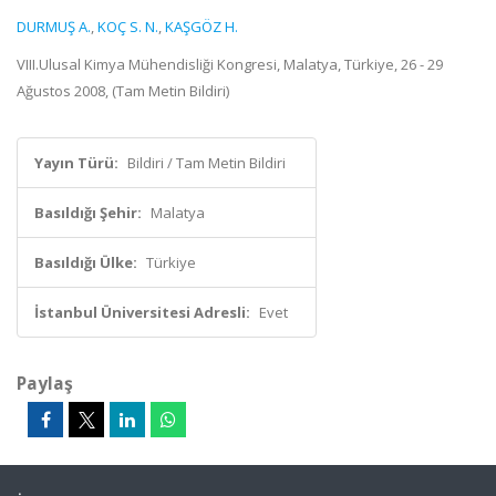
DURMUŞ A.
,
KOÇ S. N.
,
KAŞGÖZ H.
VIII.Ulusal Kimya Mühendisliği Kongresi, Malatya, Türkiye, 26 - 29
Ağustos 2008, (Tam Metin Bildiri)
Yayın Türü:
Bildiri / Tam Metin Bildiri
Basıldığı Şehir:
Malatya
Basıldığı Ülke:
Türkiye
İstanbul Üniversitesi Adresli:
Evet
Paylaş