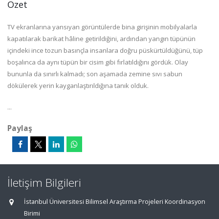
Özet
TV ekranlarına yansıyan görüntülerde bina girişinin mobilyalarla
kapatılarak barikat hâline getirildiğini, ardından yangın tüpünün
içindeki ince tozun basınçla insanlara doğru püskürtüldüğünü, tüp
boşalınca da aynı tüpün bir cisim gibi fırlatıldığını gördük. Olay
bununla da sınırlı kalmadı; son aşamada zemine sıvı sabun
dökülerek yerin kayganlaştırıldığına tanık olduk.
...
Paylaş
İletişim Bilgileri
İstanbul Üniversitesi Bilimsel Araştırma Projeleri Koordinasyon
Birimi