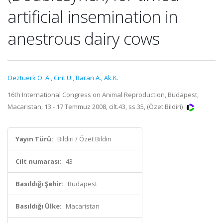
artificial insemination in
anestrous dairy cows
Oeztuerk O. A.
,
Cirit U.
,
Baran A.
,
Ak K.
16th International Congress on Animal Reproduction, Budapest,
Macaristan, 13 - 17 Temmuz 2008, cilt.43, ss.35, (Özet Bildiri)
Yayın Türü:
Bildiri / Özet Bildiri
Cilt numarası:
43
Basıldığı Şehir:
Budapest
Basıldığı Ülke:
Macaristan