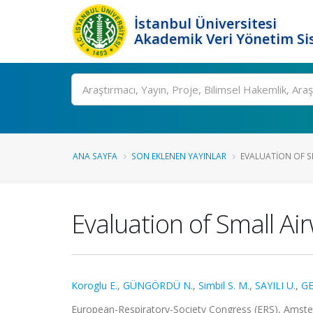
İstanbul Üniversitesi
Akademik Veri Yönetim Si
Ara
ANA SAYFA
SON EKLENEN YAYINLAR
EVALUATION OF SM
Evaluation of Small A
Koroglu E.
,
GÜNGÖRDÜ N.
,
Simbil S. M.
,
SAYILI U.
,
GE
European-Respiratory-Society Congress (ERS), Amsterda