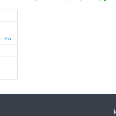
.pa533
İ