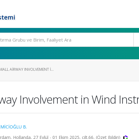
stemi
ALL AIRWAY INVOLVEMENT I...
irway Involvement in Wind Ins
MİCİOĞLU B.
m, Hollanda, 27 Eylül - 01 Ekim 2025, cilt.66, (Özet Bildiri)