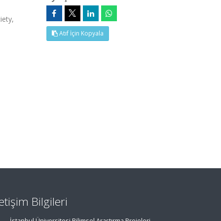
ety,
Atıf İçin Kopyala
letişim Bilgileri
İstanbul Üniversitesi Bilimsel Araştırma Projeleri