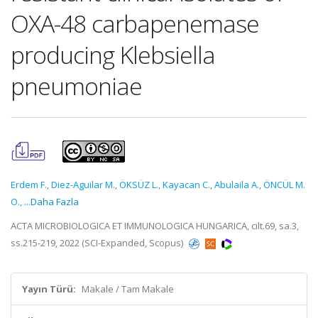
OXA-48 carbapenemase
producing Klebsiella
pneumoniae
Erdem F.
,
Diez-Aguilar M.
,
ÖKSÜZ L.
,
Kayacan C.
,
Abulaila A.
,
ÖNCÜL M.
O.
,
...Daha Fazla
ACTA MICROBIOLOGICA ET IMMUNOLOGICA HUNGARICA, cilt.69, sa.3,
ss.215-219, 2022 (SCI-Expanded, Scopus)
Yayın Türü:
Makale / Tam Makale