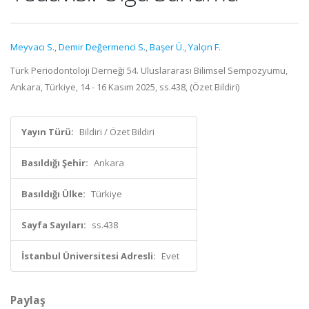
Meyvacı S.
,
Demir Değermenci S.
,
Başer Ü.
,
Yalçın F.
Türk Periodontoloji Derneği 54. Uluslararası Bilimsel Sempozyumu,
Ankara, Türkiye, 14 - 16 Kasım 2025, ss.438, (Özet Bildiri)
Yayın Türü:
Bildiri / Özet Bildiri
Basıldığı Şehir:
Ankara
Basıldığı Ülke:
Türkiye
Sayfa Sayıları:
ss.438
İstanbul Üniversitesi Adresli:
Evet
Paylaş