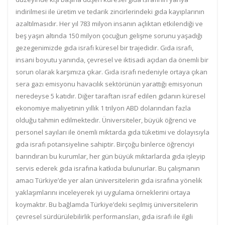
indirilmesi ile üretim ve tedarik zincirlerindeki gıda kayıplarının
azaltılmasıdır. Her yıl 783 milyon insanın açlıktan etkilendiği ve
beş yaşın altında 150 milyon çocuğun gelişme sorunu yaşadığı
gezegenimizde gıda israfı küresel bir trajedidir. Gıda israfı,
insani boyutu yanında, çevresel ve iktisadi açıdan da önemli bir
sorun olarak karşımıza çıkar. Gıda israfı nedeniyle ortaya çıkan
sera gazı emisyonu havacılık sektörünün yarattığı emisyonun
neredeyse 5 katıdır. Diğer taraftan israf edilen gıdanın küresel
ekonomiye maliyetinin yıllık 1 trilyon ABD dolarından fazla
olduğu tahmin edilmektedir. Üniversiteler, büyük öğrenci ve
personel sayıları ile önemli miktarda gıda tüketimi ve dolayısıyla
gıda israfı potansiyeline sahiptir. Birçoğu binlerce öğrenciyi
barındıran bu kurumlar, her gün büyük miktarlarda gıda işleyip
servis ederek gıda israfına katkıda bulunurlar. Bu çalışmanın
amacı Türkiye’de yer alan üniversitelerin gıda israfına yönelik
yaklaşımlarını inceleyerek iyi uygulama örneklerini ortaya
koymaktır. Bu bağlamda Türkiye’deki seçilmiş üniversitelerin
çevresel sürdürülebilirlik performansları, gıda israfı ile ilgili