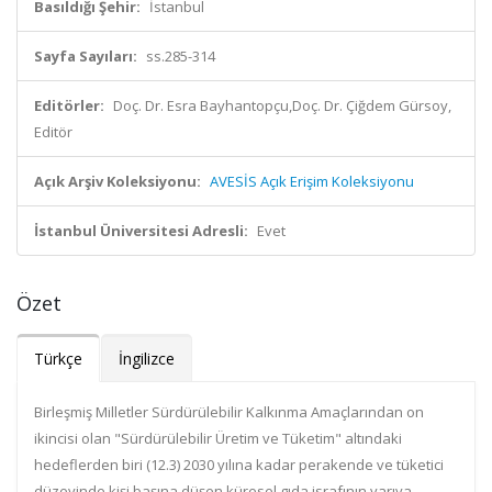
Basıldığı Şehir:
İstanbul
Sayfa Sayıları:
ss.285-314
Editörler:
Doç. Dr. Esra Bayhantopçu,Doç. Dr. Çiğdem Gürsoy,
Editör
Açık Arşiv Koleksiyonu:
AVESİS Açık Erişim Koleksiyonu
İstanbul Üniversitesi Adresli:
Evet
Özet
Türkçe
İngilizce
Birleşmiş Milletler Sürdürülebilir Kalkınma Amaçlarından on
ikincisi olan "Sürdürülebilir Üretim ve Tüketim" altındaki
hedeflerden biri (12.3) 2030 yılına kadar perakende ve tüketici
düzeyinde kişi başına düşen küresel gıda israfının yarıya