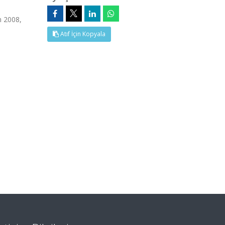
m 2008,
Atıf İçin Kopyala