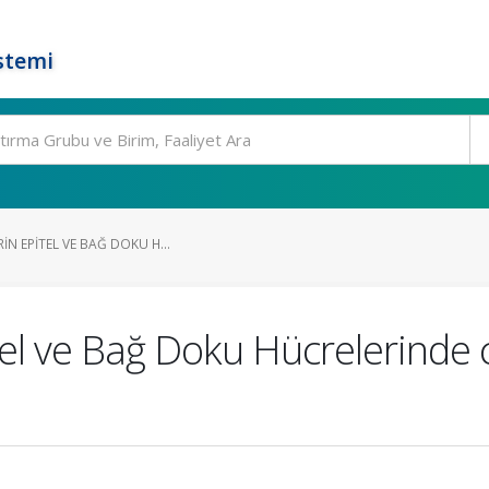
stemi
IN EPITEL VE BAĞ DOKU H...
itel ve Bağ Doku Hücrelerinde 