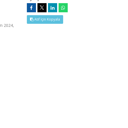
Atıf İçin Kopyala
im 2024,