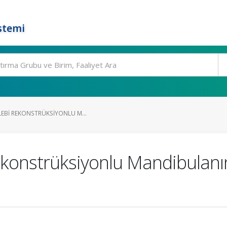
stemi
LEBI REKONSTRÜKSIYONLU M...
ekonstrüksiyonlu Mandibulanın