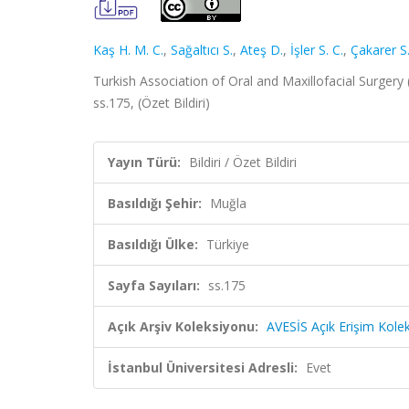
Kaş H. M. C.
,
Sağaltıcı S.
,
Ateş D.
,
İşler S. C.
,
Çakarer S
Turkish Association of Oral and Maxillofacial Surgery
ss.175, (Özet Bildiri)
Yayın Türü:
Bildiri / Özet Bildiri
Basıldığı Şehir:
Muğla
Basıldığı Ülke:
Türkiye
Sayfa Sayıları:
ss.175
Açık Arşiv Koleksiyonu:
AVESİS Açık Erişim Kole
İstanbul Üniversitesi Adresli:
Evet