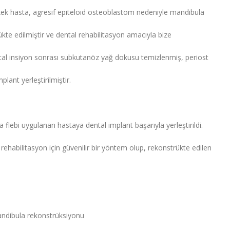
rkek hasta, agresif epiteloid osteoblastom nedeniyle mandibula
rükte edilmiştir ve dental rehabilitasyon amacıyla bize
restal insiyon sonrası subkutanöz yağ dokusu temizlenmiş, periost
plant yerleştirilmiştir.
flebi uygulanan hastaya dental implant başarıyla yerleştirildi.
al rehabilitasyon için güvenilir bir yöntem olup, rekonstrükte edilen
Mandibula rekonstrüksiyonu