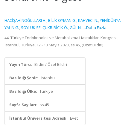
HACİŞAHİNOĞULLARI H.
,
BİLİK OYMAN G.
,
KAHVECİ N.
,
YENİDÜNYA
YALIN G.
,
SOYLUK SELÇUKBİRİCİK Ö.
,
GÜL N.
,
...Daha Fazla
44. Türkiye Endokrinoloji ve Metabolizma Hastalıkları Kongresi,
İstanbul, Türkiye, 12 - 13 Mayıs 2023, ss.45, (Özet Bildiri)
Yayın Türü:
Bildiri / Özet Bildiri
Basıldığı Şehir:
İstanbul
Basıldığı Ülke:
Türkiye
Sayfa Sayıları:
ss.45
İstanbul Üniversitesi Adresli:
Evet