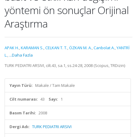
yöntemi ön sonuçlar Orijinal
Araştırma
APAK H.
,
KARAMAN S.
,
CELKAN T. T.
,
ÖZKAN M. A.
,
Canbolat A.
,
YANTRİ
L.
,
...Daha Fazla
TURK PEDIATRI ARSIVI, cilt.43, sa.1, ss.24-28, 2008 (Scopus, TRDizin)
Yayın Türü:
Makale / Tam Makale
Cilt numarası:
43
Sayı:
1
Basım Tarihi:
2008
Dergi Adı:
TURK PEDIATRI ARSIVI