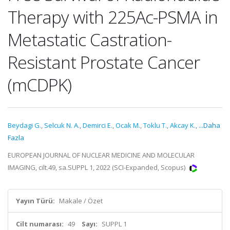
Therapy with 225Ac-PSMA in
Metastatic Castration-
Resistant Prostate Cancer
(mCDPK)
Beydagi G.
,
Selcuk N. A.
,
Demirci E.
,
Ocak M.
,
Toklu T.
,
Akcay K.
,
...Daha
Fazla
EUROPEAN JOURNAL OF NUCLEAR MEDICINE AND MOLECULAR
IMAGING, cilt.49, sa.SUPPL 1, 2022 (SCI-Expanded, Scopus)
Yayın Türü:
Makale / Özet
Cilt numarası:
49
Sayı:
SUPPL 1