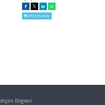
Atıf İçin Kopyala
letişim Bilgileri