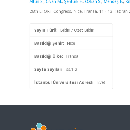
Altun S.
,
Civan M.
,
Şentürk F.
,
Özkan S.
,
Mendeş E.
,
Kıl
26th EFORT Congress, Nice, Fransa, 11 - 13 Haziran 20
Yayın Türü:
Bildiri / Özet Bildiri
Basıldığı Şehir:
Nice
Basıldığı Ülke:
Fransa
Sayfa Sayıları:
ss.1-2
İstanbul Üniversitesi Adresli:
Evet