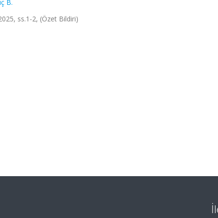
ıç B.
25, ss.1-2, (Özet Bildiri)
İ