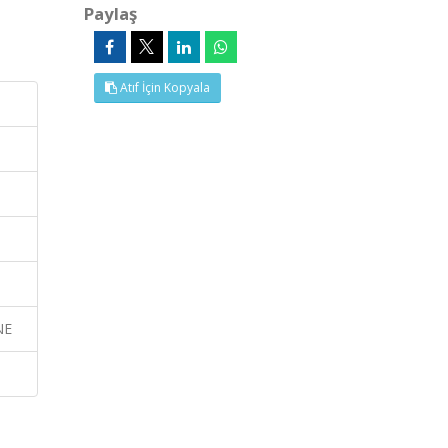
Paylaş
Atıf İçin Kopyala
NE