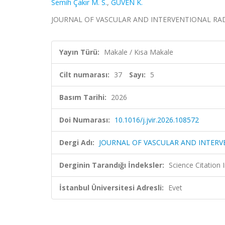
Semih Çakır M. S.
,
GÜVEN K.
JOURNAL OF VASCULAR AND INTERVENTIONAL RADIOLO
Yayın Türü:
Makale / Kısa Makale
Cilt numarası:
37
Sayı:
5
Basım Tarihi:
2026
Doi Numarası:
10.1016/j.jvir.2026.108572
Dergi Adı:
JOURNAL OF VASCULAR AND INTER
Derginin Tarandığı İndeksler:
Science Citatio
İstanbul Üniversitesi Adresli:
Evet