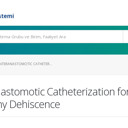
stemi
INTERANASTOMOTIC CATHETER...
astomotic Catheterization fo
my Dehiscence