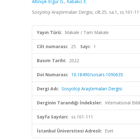
Altınışık Ergur G.
,
Kabakcı E.
Sosyoloji Araştırmaları Dergisi, cilt.25, sa.1, ss.101-1
Yayın Türü:
Makale / Tam Makale
Cilt numarası:
25
Sayı:
1
Basım Tarihi:
2022
Doi Numarası:
10.18490/sosars.1090635
Dergi Adı:
Sosyoloji Araştırmaları Dergisi
Derginin Tarandığı İndeksler:
International Bi
Sayfa Sayıları:
ss.101-111
İstanbul Üniversitesi Adresli:
Evet