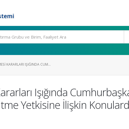
stemi
SI KARARLARI IŞIĞINDA CUM...
arları Işığında Cumhurbaşka
me Yetkisine İlişkin Konulard