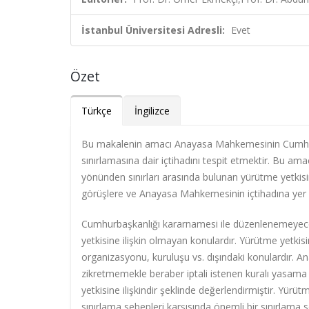
İstanbul Üniversitesi Adresli:
Evet
Özet
Türkçe
İngilizce
Bu makalenin amacı Anayasa Mahkemesinin Cumhurbaş
sınırlamasına dair içtihadını tespit etmektir. Bu 
yönünden sınırları arasında bulunan yürütme yetkisine
görüşlere ve Anayasa Mahkemesinin içtihadına yer 
Cumhurbaşkanlığı kararnamesi ile düzenlenemeyece
yetkisine ilişkin olmayan konulardır. Yürütme yetkisi
organizasyonu, kuruluşu vs. dışındaki konulardır. 
zikretmemekle beraber iptali istenen kuralı yasama ve
yetkisine ilişkindir şeklinde değerlendirmiştir. Yürü
sınırlama sebepleri karşısında önemli bir sınırlama