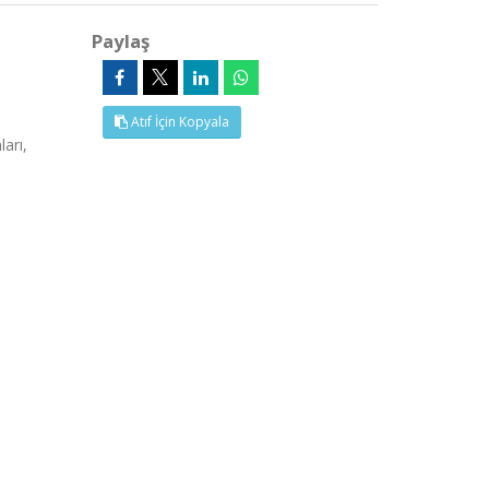
Paylaş
Atıf İçin Kopyala
arı,