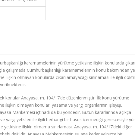
kanlığı kararnamelerinin yürütme yetkisine ilişkin konularda çıkar
amaçla çalışmada Cumhurbaşkanlığı kararnamelerinin konu bakımından ye
 ilişkin olmayan konularda çıkarılamayacağı sınırlaması ile ilgili doktr
verilmektedir.
k konular Anayasa, m. 104/17’de düzenlenmiştir. İlk konu yürütme
ne ilişkin olmayan konular, yasama ve yargı organlarının işleyişi,
Anayasa Mahkemesi içtihadı da bu yöndedir. Bütün kararlarında açıkça
 yargı yetkileri ile ilgili herhangi bir husus içermediği gerekçesiyle y
tme yetkisine ilişkin olmama sınırlaması, Anayasa, m. 104/17’deki diğer
 sebebi değildir. Anayasa Mahkemesinin şu ana kadar yalnızca bir