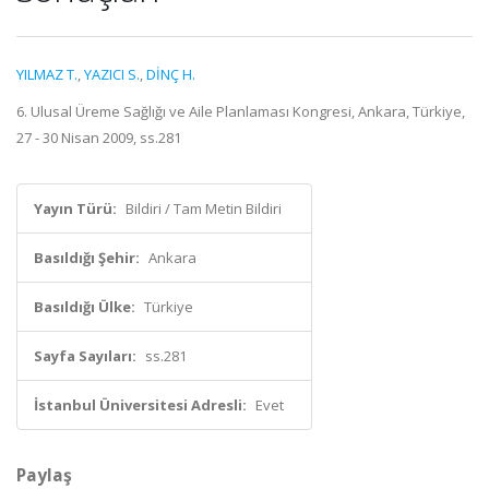
YILMAZ T.
,
YAZICI S.
,
DİNÇ H.
6. Ulusal Üreme Sağlığı ve Aile Planlaması Kongresi, Ankara, Türkiye,
27 - 30 Nisan 2009, ss.281
Yayın Türü:
Bildiri / Tam Metin Bildiri
Basıldığı Şehir:
Ankara
Basıldığı Ülke:
Türkiye
Sayfa Sayıları:
ss.281
İstanbul Üniversitesi Adresli:
Evet
Paylaş