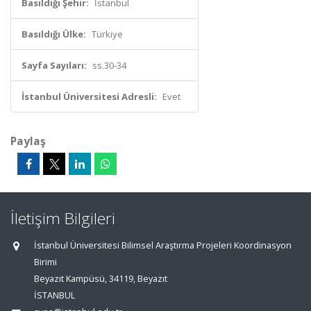
Basıldığı Şehir:
İstanbul
Basıldığı Ülke:
Türkiye
Sayfa Sayıları:
ss.30-34
İstanbul Üniversitesi Adresli:
Evet
Paylaş
İletişim Bilgileri
İstanbul Üniversitesi Bilimsel Araştırma Projeleri Koordinasyon
Birimi
Beyazıt Kampüsü, 34119, Beyazıt
İSTANBUL