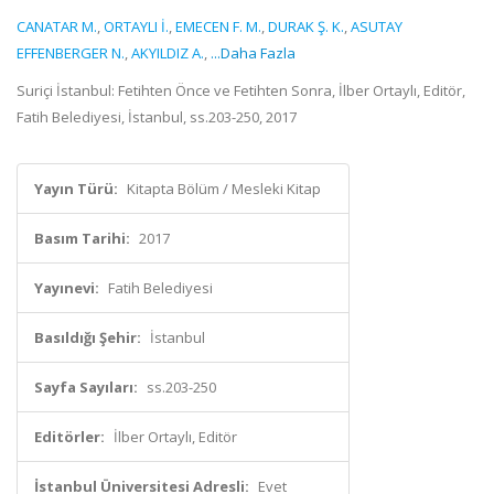
CANATAR M.
,
ORTAYLI İ.
,
EMECEN F. M.
,
DURAK Ş. K.
,
ASUTAY
EFFENBERGER N.
,
AKYILDIZ A.
,
...Daha Fazla
Suriçi İstanbul: Fetihten Önce ve Fetihten Sonra, İlber Ortaylı, Editör,
Fatih Belediyesi, İstanbul, ss.203-250, 2017
Yayın Türü:
Kitapta Bölüm / Mesleki Kitap
Basım Tarihi:
2017
Yayınevi:
Fatih Belediyesi
Basıldığı Şehir:
İstanbul
Sayfa Sayıları:
ss.203-250
Editörler:
İlber Ortaylı, Editör
İstanbul Üniversitesi Adresli:
Evet