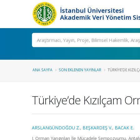
İstanbul Üniversitesi
Akademik Veri Yönetim Si
Ara
ANA SAYFA
SON EKLENEN YAYINLAR
TÜRKIYE’DE KIZIL
Türkiye’de Kızılçam Or
ARSLANGÜNDOĞDU Z.
,
BEŞKARDEŞ V.
,
BACAK E.
I. Orman Yangınları İle Mücadele Sempozyumu, Antaly