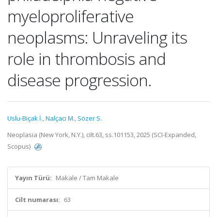
myeloproliferative
neoplasms: Unraveling its
role in thrombosis and
disease progression.
Uslu-Biçak İ.
,
Nalçaci M.
,
Sözer S.
Neoplasia (New York, N.Y.), cilt.63, ss.101153, 2025 (SCI-Expanded,
Scopus)
Yayın Türü:
Makale / Tam Makale
Cilt numarası:
63