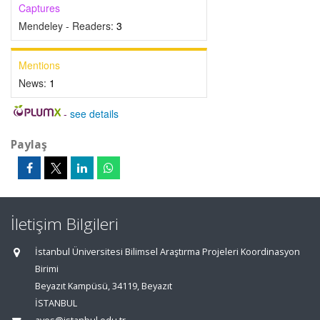
Captures
Mendeley - Readers:
3
Mentions
News:
1
-
see details
Paylaş
İletişim Bilgileri
İstanbul Üniversitesi Bilimsel Araştırma Projeleri Koordinasyon
Birimi
Beyazıt Kampüsü, 34119, Beyazıt
İSTANBUL