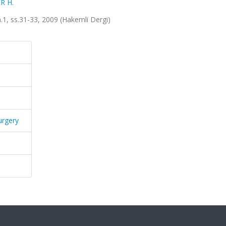
R H.
sa.1, ss.31-33, 2009 (Hakemli Dergi)
urgery