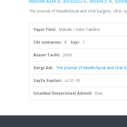
NEKORA AZAK A.
,
EVLİOĞLU G.
,
KESKİN Z. H.
,
İŞSEVE
The Journal of Maxillofacial and Oral Surgery, cilt.8, 
Yayın Türü:
Makale / Vaka Takdimi
Cilt numarası:
8
Sayı:
1
Basım Tarihi:
2009
Dergi Adı:
The Journal of Maxillofacial and Oral S
Sayfa Sayıları:
ss.31-33
İstanbul Üniversitesi Adresli:
Evet