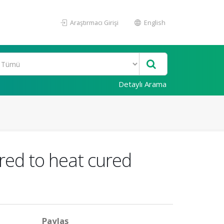
Araştırmacı Girişi
English
Detaylı Arama
red to heat cured
Paylaş