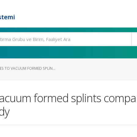
stemi
ES TO VACUUM FORMED SPLIN...
vacuum formed splints compa
udy