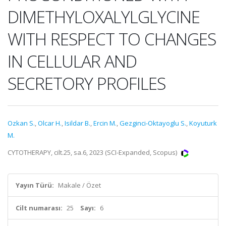
DIMETHYLOXALYLGLYCINE
WITH RESPECT TO CHANGES
IN CELLULAR AND
SECRETORY PROFILES
Ozkan S.
,
Olcar H.
,
Isildar B.
,
Ercin M.
,
Gezginci-Oktayoglu S.
,
Koyuturk
M.
CYTOTHERAPY, cilt.25, sa.6, 2023 (SCI-Expanded, Scopus)
Yayın Türü:
Makale / Özet
Cilt numarası:
25
Sayı:
6