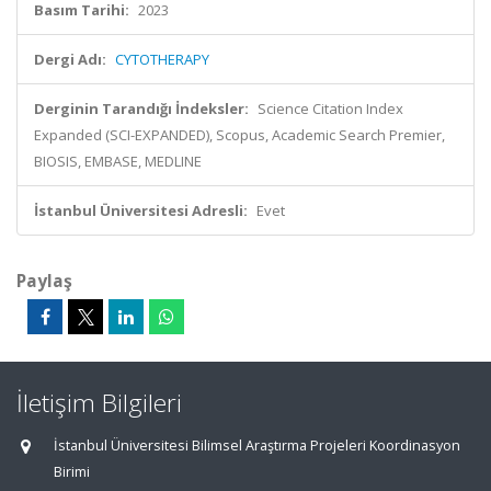
Basım Tarihi:
2023
Dergi Adı:
CYTOTHERAPY
Derginin Tarandığı İndeksler:
Science Citation Index
Expanded (SCI-EXPANDED), Scopus, Academic Search Premier,
BIOSIS, EMBASE, MEDLINE
İstanbul Üniversitesi Adresli:
Evet
Paylaş
İletişim Bilgileri
İstanbul Üniversitesi Bilimsel Araştırma Projeleri Koordinasyon
Birimi