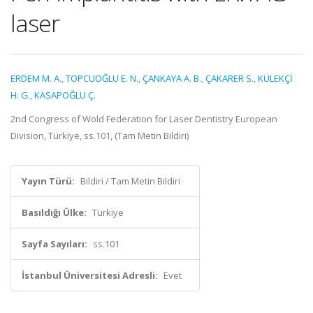
laser
ERDEM M. A.
,
TOPCUOĞLU E. N.
,
ÇANKAYA A. B.
,
ÇAKARER S.
,
KÜLEKÇİ
H. G.
,
KASAPOĞLU Ç.
2nd Congress of Wold Federation for Laser Dentistry European
Division, Türkiye, ss.101, (Tam Metin Bildiri)
Yayın Türü:
Bildiri / Tam Metin Bildiri
Basıldığı Ülke:
Türkiye
Sayfa Sayıları:
ss.101
İstanbul Üniversitesi Adresli:
Evet