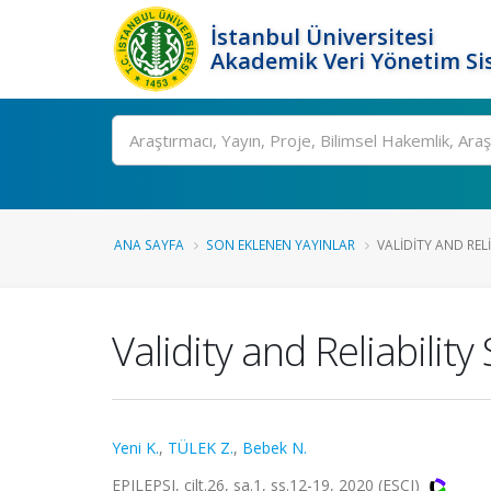
İstanbul Üniversitesi
Akademik Veri Yönetim Si
Ara
ANA SAYFA
SON EKLENEN YAYINLAR
VALIDITY AND RELI
Validity and Reliabili
Yeni K.
,
TÜLEK Z.
,
Bebek N.
EPILEPSI, cilt.26, sa.1, ss.12-19, 2020 (ESCI)