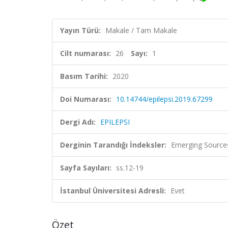
Yayın Türü:
Makale / Tam Makale
Cilt numarası:
26
Sayı:
1
Basım Tarihi:
2020
Doi Numarası:
10.14744/epilepsi.2019.67299
Dergi Adı:
EPILEPSI
Derginin Tarandığı İndeksler:
Emerging Sources
Sayfa Sayıları:
ss.12-19
İstanbul Üniversitesi Adresli:
Evet
Özet