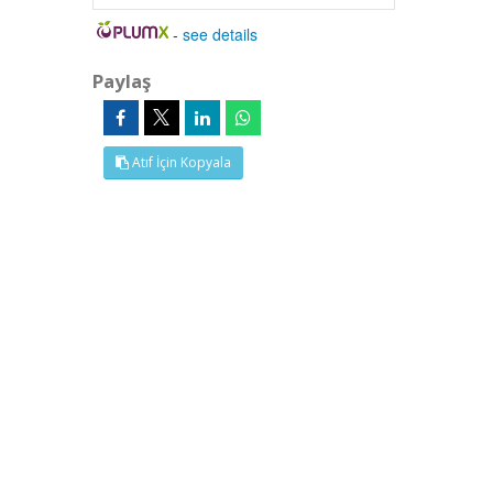
-
see details
Paylaş
Atıf İçin Kopyala