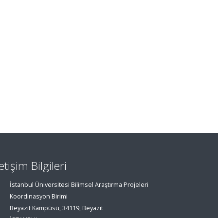
letişim Bilgileri
İstanbul Üniversitesi Bilimsel Araştırma Projeleri
Koordinasyon Birimi
Beyazıt Kampüsü, 34119, Beyazıt