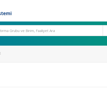
stemi
E