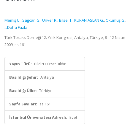
Memiş U.
,
Sağcan G.
,
Ünver R.
,
Bilsel T.
,
KURAN ASLAN G.
,
Okumuş G.
,
...Daha Fazla
Türk Toraks Derneği 12. Yıllık Kongresi, Antalya, Türkiye, 8 - 12 Nisan
2009, ss.161
Yayın Türü:
Bildiri / Özet Bildiri
Basıldığı Şehir:
Antalya
Basıldığı Ülke:
Türkiye
Sayfa Sayıları:
ss.161
İstanbul Üniversitesi Adresli:
Evet