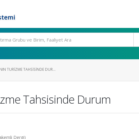
stemi
IN TURIZME TAHSISINDE DUR...
rizme Tahsisinde Durum
akemli Dergi)