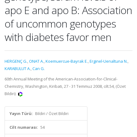
apo E and apo B: Association
of uncommon genotypes
with diabetes favor men
HERGENÇ G.
,
ONAT A.
,
Koemuercue-Bayrak E.
,
Erginel-Uenaltuna N.
,
KARABULUT A.
,
Can G.
60th Annual Meeting of the American-Association-for-Clinical-
Chemistry, Washington, Kiribati, 27 - 31 Temmuz 2008, cilt.54, (Özet
Bildiri)
Yayın Türü:
Bildiri / Özet Bildiri
Cilt numarası:
54